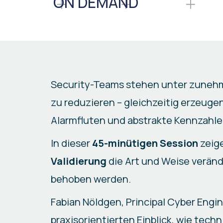
ON DEMAND
Security-Teams stehen unter zunehm
zu reduzieren – gleichzeitig erzeugen
Alarmfluten und abstrakte Kennzahl
In dieser
45-minütigen Session
zeige
Validierung
die Art und Weise verände
behoben werden.
Fabian Nöldgen, Principal Cyber Engin
praxisorientierten Einblick, wie tech